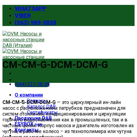
Skip
WHATSAPP
to
VIBER
content
(063) 989-3838
CM-CM-G-DCM-DCM-G
(044) 227-38 38
О компании
Вопросы
CM-CM-G-DCM-DCM-G
— это циркулярный ин-лайн
Каталог DAB
насос с расположением патрубков предназначен для
Сертификаты
систем отоплений, кондиционирования и циркуляции
Продукция DAB
горячего водоснабжения как в промышленых, так и в
ESYBOX
new
частных целях. Корпус насоса и двигатель изготовлен из
Контакты
чугуна, а рабочее колесо – из технополимера или чугуна