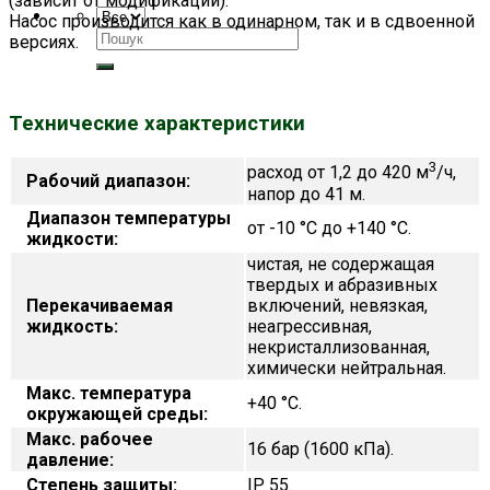
(зависит от модификации).
Насос производится как в одинарном, так и в сдвоенной
Искать:
версиях.
Технические характеристики
3
расход от 1,2 до 420 м
/ч,
Рабочий диапазон:
напор до 41 м.
Диапазон температуры
от -10 °C до +140 °C.
жидкости:
чистая, не содержащая
твердых и абразивных
Перекачиваемая
включений, невязкая,
жидкость:
неагрессивная,
некристаллизованная,
химически нейтральная.
Макс. температура
+40 °C.
окружающей среды:
Макс. рабочее
16 бар (1600 кПа).
давление:
Степень защиты:
IP 55.