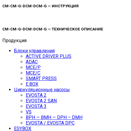
CM-CM-G-DCM-DCM-G — ИНСТРУКЦИЯ
CM-CM-G-DCM-DCM-G — ТЕХНИЧЕСКОЕ ОПИСАНИЕ
Продукция
Блоки управления
ACTIVE DRIVER PLUS
ADAC
MCE/P
MCE/C
SMART PRESS
E.BOX
Циркуляционные насосы
EVOSTA 2
EVOSTA 2 SAN
EVOSTA 3
VS
BPH — BMH — DPH – DMH
EVOSTA / EVOSTA DPC
ESYBOX