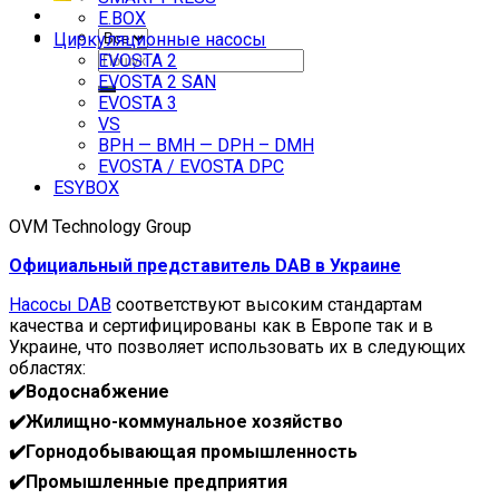
E.BOX
Циркуляционные насосы
Искать:
EVOSTA 2
EVOSTA 2 SAN
EVOSTA 3
VS
BPH — BMH — DPH – DMH
EVOSTA / EVOSTA DPC
ESYBOX
OVM Technology Group
Официальный представитель DAB в Украине
Насосы DAB
соответствуют высоким стандартам
качества и сертифицированы как в Европе так и в
Украине, что позволяет использовать их в следующих
областях:
✔️Водоснабжение
✔️Жилищно-коммунальное хозяйство
✔️Горнодобывающая промышленность
✔️Промышленные предприятия